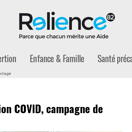
ertion
Enfance & Famille
Santé préca
istage
ion COVID, campagne de